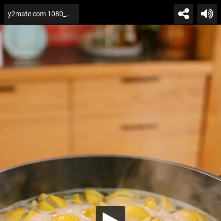
y2mate com الليمون المعصفور البيتي من احلي المخللات علي طريقة فاطمة ابو علي_1080p