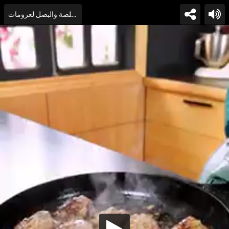
طريقة عمل كرات كفتة داوود باشا بالصلصة والبصل لعزومات