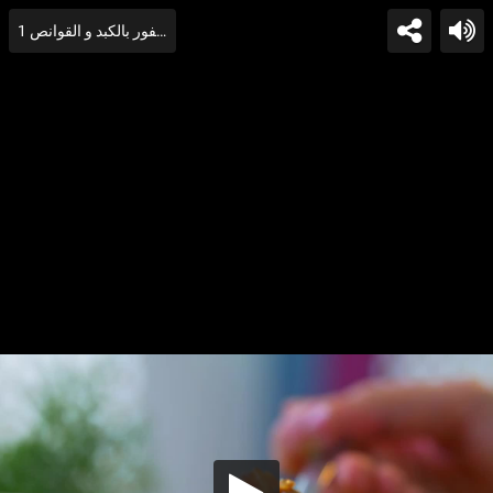
طريقه ايمان عبدالعزيز في طاجن لسان العصفور بالكبد و القوانص 1